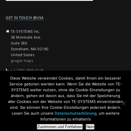
GET IN TOUCH @USA
TE-SYSTEMS Inc.
38 Montvale Ave.
Suite 360
Stoneham, MA 02180
United States
google maps
+ 1 (781) 850-4118
Diese Website verwendet Cookies, damit Ihnen ein besserer
sales@te-systems.com
Service geboten werden kann. Wenn Sie die Website von TE-
www.te-systems.com
SYSTEMS weiter nutzen, ohne die Cookie-Einstellungen zu
ändern, gehen wir davon aus, dass Sie mit der Speicherung
aller Cookies von der Website von TE-SYSTEMS einverstanden
sind. Sie können Ihre Cookie-Einstellungen jederzeit ändern.
Lesen Sie auch unsere
Datenschutzerklärung
, um weitere
Informationen zu erhalten!x
Zustimmen und Fortfahren
Nein
© 2026
anynode - The Software SBC
Powered by
TE-SYSTEMS