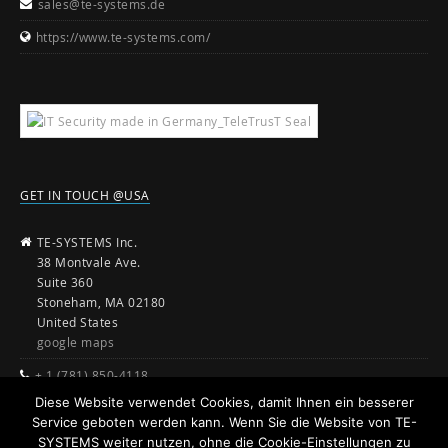
sales@te-systems.de
https://www.te-systems.com/
GET IN TOUCH @USA
TE-SYSTEMS Inc.
38 Montvale Ave.
Suite 360
Stoneham, MA 02180
United States
google maps
+ 1 (781) 850-4118
Diese Website verwendet Cookies, damit Ihnen ein besserer
sales@te-systems.com
Service geboten werden kann. Wenn Sie die Website von TE-
www.te-systems.com
SYSTEMS weiter nutzen, ohne die Cookie-Einstellungen zu