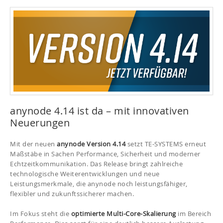
anynode 4.14 ist da – mit innovativen
Neuerungen
Mit der neuen
anynode Version 4.14
setzt TE-SYSTEMS erneut
Maßstäbe in Sachen Performance, Sicherheit und moderner
Echtzeitkommunikation. Das Release bringt zahlreiche
technologische Weiterentwicklungen und neue
Leistungsmerkmale, die anynode noch leistungsfähiger,
flexibler und zukunftssicherer machen.
Im Fokus steht die
optimierte Multi-Core-Skalierung
im Bereich