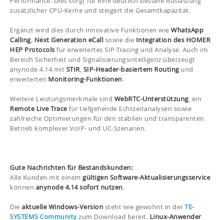
Performance. Dies sorgt für eine deutlich bessere Auslastung
zusätzlicher CPU-Kerne und steigert die Gesamtkapazität.
Ergänzt wird dies durch innovative Funktionen wie
WhatsApp
Calling
,
Next Generation eCall
sowie die
Integration des HOMER
HEP Protocols
für erweitertes SIP-Tracing und Analyse. Auch im
Bereich Sicherheit und Signalisierungsintelligenz überzeugt
anynode 4.14 mit
STIR
,
SIP-Header-basiertem Routing
und
erweiterten
Monitoring-Funktionen
.
Weitere Leistungsmerkmale sind
WebRTC-Unterstützung
, ein
Remote Live Trace
für tiefgehende Echtzeitanalysen sowie
zahlreiche Optimierungen für den stabilen und transparenten
Betrieb komplexer VoIP- und UC-Szenarien.
Gute Nachrichten für Bestandskunden:
Alle Kunden mit einem
gültigen Software-Aktualisierungsservice
können
anynode 4.14 sofort nutzen
.
Die
aktuelle Windows-Version
steht wie gewohnt in der
TE-
SYSTEMS Community
zum Download bereit.
Linux-Anwender