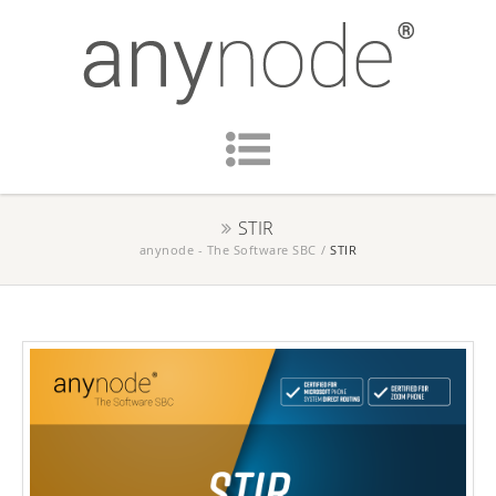
STIR
anynode - The Software SBC
/
STIR