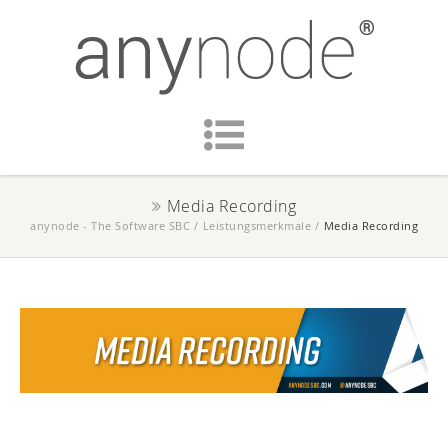
Media Recording
anynode - The Software SBC
/
Leistungsmerkmale
/
Media Recording