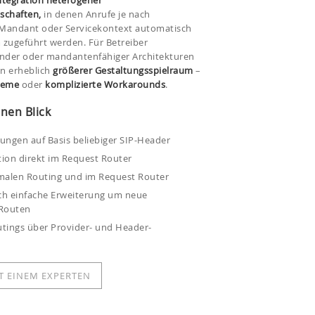
Integration heterogener
schaften,
in denen Anrufe je nach
 Mandant oder Servicekontext automatisch
 zugeführt werden. Für Betreiber
nder oder mandantenfähiger Architekturen
in erheblich
größerer Gestaltungsspielraum
–
teme
oder
komplizierte Workarounds
.
nen Blick
ungen auf Basis beliebiger SIP-Header
tion direkt im Request Router
malen Routing und im Request Router
rch einfache Erweiterung um neue
 Routen
tings über Provider- und Header-
T EINEM EXPERTEN