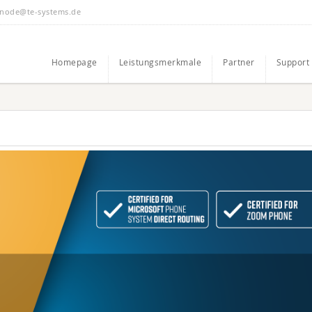
node@te-systems.de
Homepage
Leistungsmerkmale
Partner
Support