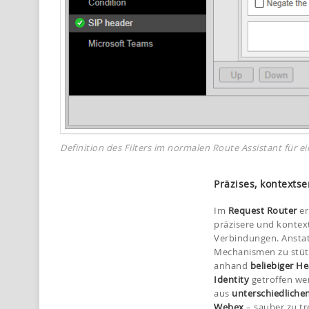
Definition des Filters im normalen Route Assistant für e
Präzises, kontexts
Im
Request Router
er
präzisere und kontex
Verbindungen. Anstatt
Mechanismen zu stüt
anhand
beliebiger He
Identity
getroffen wer
aus
unterschiedliche
Webex
– sauber zu t