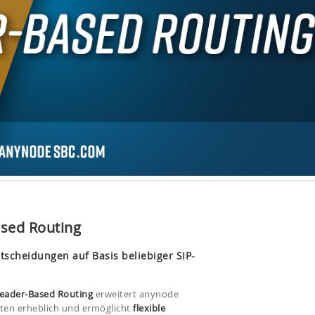
sed Routing
ntscheidungen auf Basis beliebiger SIP-
eader-Based Routing
erweitert anynode
iten erheblich und ermöglicht
flexible