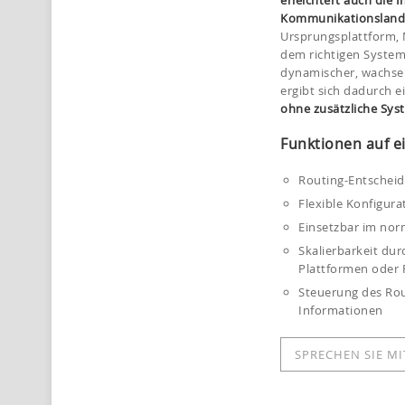
erleichtert auch die 
Kommunikationsland
Ursprungsplattform,
dem richtigen System
dynamischer, wachse
ergibt sich dadurch e
ohne zusätzliche Sys
Funktionen auf ei
Routing-Entscheid
Flexible Konfigura
Einsetzbar im nor
Skalierbarkeit du
Plattformen oder
Steuerung des Rou
Informationen
SPRECHEN SIE MI