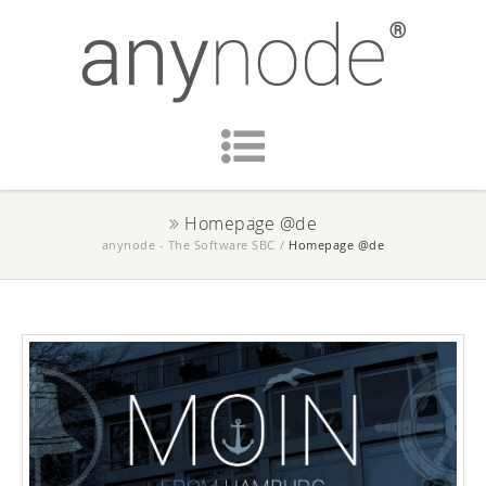
Homepage @de
anynode - The Software SBC
/
Homepage @de