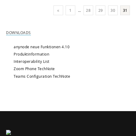
1
…
28
29
30
31
DOWNLOADS
anynode neue Funktionen 4.10
Produktinformation
Interoperability List
Zoom Phone TechNote
Teams Configuration TechNote