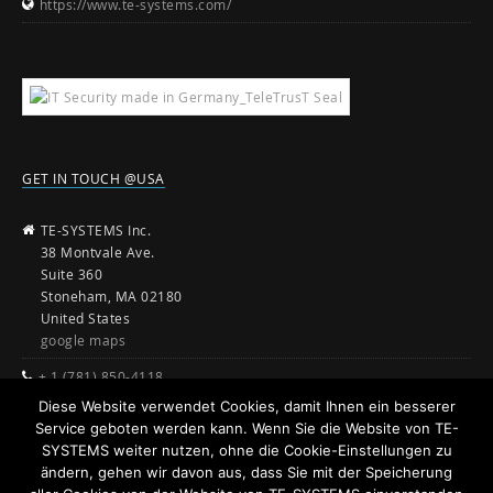
https://www.te-systems.com/
GET IN TOUCH @USA
TE-SYSTEMS Inc.
38 Montvale Ave.
Suite 360
Stoneham, MA 02180
United States
google maps
+ 1 (781) 850-4118
Diese Website verwendet Cookies, damit Ihnen ein besserer
sales@te-systems.com
Service geboten werden kann. Wenn Sie die Website von TE-
www.te-systems.com
SYSTEMS weiter nutzen, ohne die Cookie-Einstellungen zu
ändern, gehen wir davon aus, dass Sie mit der Speicherung