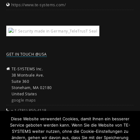
https://www.te-systems.com/
GET IN TOUCH @USA
TE-SYSTEMS Inc.
38 Montvale Ave.
Suite 360
Stoneham, MA 02180
United States
google maps
+ 1 (781) 850-4118
Diese Website verwendet Cookies, damit Ihnen ein besserer
sales@te-systems.com
Service geboten werden kann. Wenn Sie die Website von TE-
www.te-systems.com
SYSTEMS weiter nutzen, ohne die Cookie-Einstellungen zu
ändern, gehen wir davon aus, dass Sie mit der Speicherung