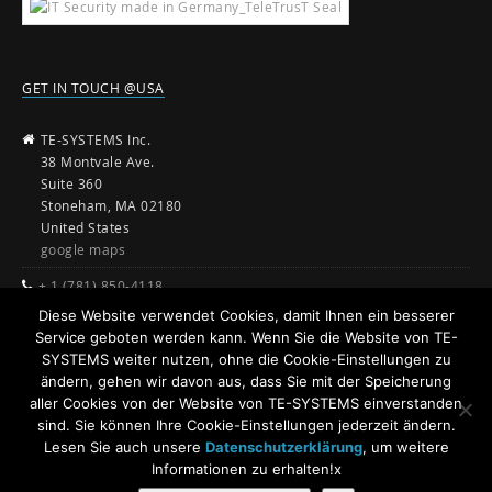
GET IN TOUCH @USA
TE-SYSTEMS Inc.
38 Montvale Ave.
Suite 360
Stoneham, MA 02180
United States
google maps
+ 1 (781) 850-4118
Diese Website verwendet Cookies, damit Ihnen ein besserer
sales@te-systems.com
Service geboten werden kann. Wenn Sie die Website von TE-
www.te-systems.com
SYSTEMS weiter nutzen, ohne die Cookie-Einstellungen zu
ändern, gehen wir davon aus, dass Sie mit der Speicherung
aller Cookies von der Website von TE-SYSTEMS einverstanden
sind. Sie können Ihre Cookie-Einstellungen jederzeit ändern.
Lesen Sie auch unsere
Datenschutzerklärung
, um weitere
Informationen zu erhalten!x