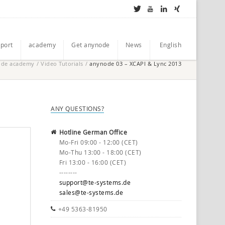
port
academy
Get anynode
News
English
ode academy
/
Video Tutorials
/
anynode 03 – XCAPI & Lync 2013
ANY QUESTIONS?
Hotline German Office
Mo-Fri 09:00 - 12:00 (CET)
Mo-Thu 13:00 - 18:00 (CET)
Fri 13:00 - 16:00 (CET)
--------
support@te-systems.de
sales@te-systems.de
+49 5363-81950