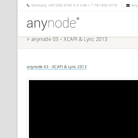
Germany +49 5363 8195 0 // USA + 1 781 850-4118
any
anynode 03 – XCAPI & Lync 2013
anynode 03 - XCAPI & Lync 2013