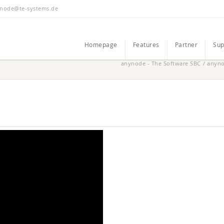
node@te-systems.de
Homepage
Features
Partner
Sup
anynode - The Software SBC
/
anyn