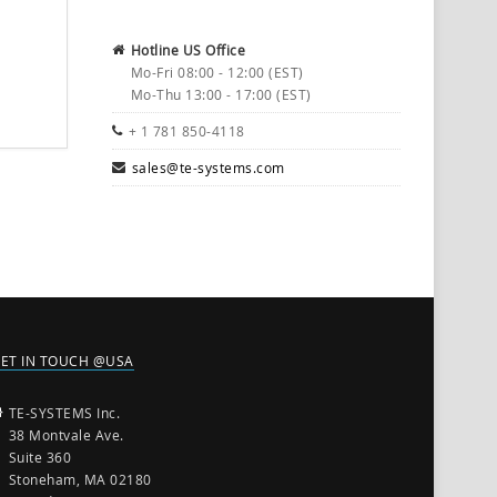
Hotline US Office
Mo-Fri 08:00 - 12:00 (EST)
Mo-Thu 13:00 - 17:00 (EST)
+ 1 781 850-4118
sales@te-systems.com
ET IN TOUCH @USA
TE-SYSTEMS Inc.
38 Montvale Ave.
Suite 360
Stoneham, MA 02180