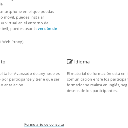
le
n smartphone en el que puedas
vo móvil, puedes instalar
BX virtual en el entorno de
móvil, puedes usar la
versión de
ni Web Proxy)
to
Idioma
del taller Avanzado de anynode es
El material de formación está en i
 por participante y tiene que ser
comunicación entre los participan
n antelación.
formador se realiza en inglés, seg
deseos de los participantes.
Formulario de consulta