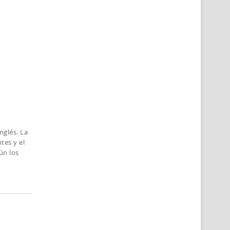
nglés. La
tes y el
ún los