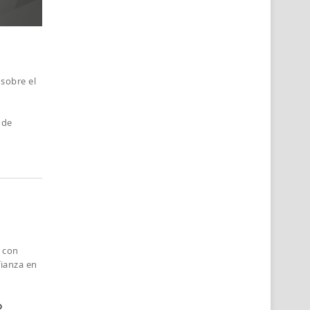
sobre el
 de
s con
fianza en
o