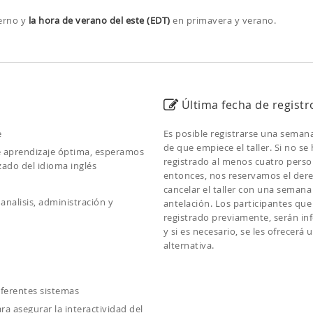
ierno y
la hora de verano del este (EDT)
en primavera y verano.
Última fecha de registr
e
Es posible registrarse una seman
de que empiece el taller. Si no se
de aprendizaje óptima, esperamos
registrado al menos cuatro pers
ado del idioma inglés
entonces, nos reservamos el der
cancelar el taller con una semana
analisis, administración y
antelación. Los participantes qu
registrado previamente, serán i
y si es necesario, se les ofrecerá 
alternativa.
iferentes sistemas
a asegurar la interactividad del