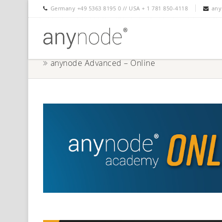
Germany +49 5363 8195 0 // USA + 1 781 850-4118
any
anynode Advanced – Online