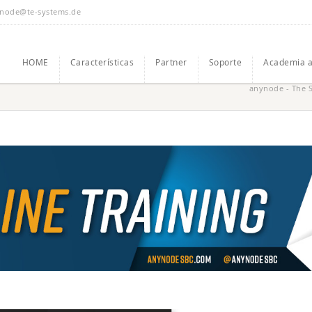
node@te-systems.de
HOME
Características
Partner
Soporte
Academia 
anynode - The 