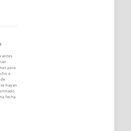
o
a antes
 han
onas para
echo a
 de
e se hayan
nformado
una fecha