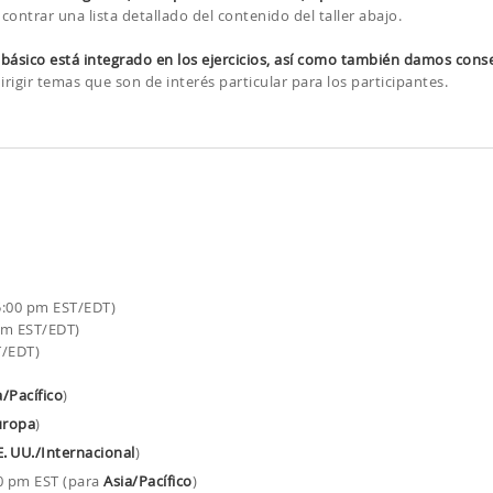
ontrar una lista detallado del contenido del taller abajo.
 básico está integrado en los ejercicios, así como también damos cons
rigir temas que son de interés particular para los participantes.
5:00 pm EST/EDT)
pm EST/EDT)
T/EDT)
a/Pacífico
)
uropa
)
E. UU./Internacional
)
0 pm EST (para
Asia/Pacífico
)