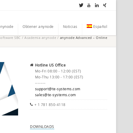
anynode
Obtener anynode
Noticias
Español
Software SBC
/
Academia anynode
/
anynode Advanced – Online
Hotline US Office
Mo-Fri 08:00 - 12:00 (EST)
Mo-Thu 13:00 - 17:00 (EST)
--------
support@te-systems.com
sales@te-systems.com
+ 1 781 850-4118
DOWNLOADS