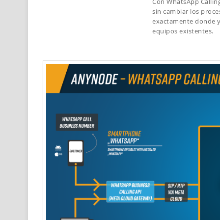
Con WhatsApp Calling
sin cambiar los proce
exactamente donde ya 
equipos existentes.