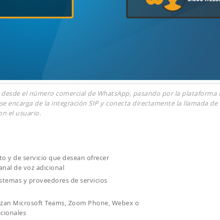
 desde el número comercial de WhatsApp, pasando por la plataforma 
 se encarga de la integración SIP y conecta directamente la llamada de
n el usuario.
o y de servicio que desean ofrecer
al de voz adicional
istemas y proveedores de servicios
izan Microsoft Teams, Zoom Phone, Webex o
icionales