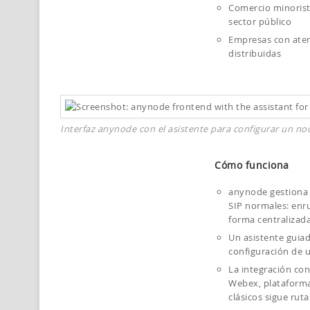
Comercio minorista
sector público
Empresas con atenc
distribuidas
Interfaz anynode con el asistente para configurar un n
Cómo funciona
anynode gestiona
SIP normales: enru
forma centralizada
Un asistente guiad
configuración de
La integración co
Webex, plataforma
clásicos sigue rut