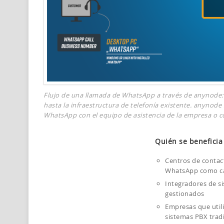
Flujo de una llamada de WhatsApp a través de anynode:
hasta la infraestructura de telefonía existente. anynode
WhatsApp con el equipo de asistencia de la empresa o co
Quién se beneficia
Centros de contact
WhatsApp como can
Integradores de s
gestionados
Empresas que util
sistemas PBX trad