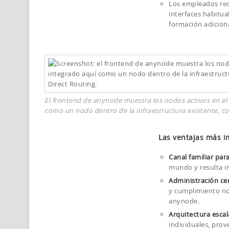
Los empleados re
interfaces habitua
formación adiciona
El frontend de anynode muestra los nodos activos en el
como un nodo dentro de la infraestructura existente, c
Las ventajas más i
Canal familiar para
mundo y resulta in
Administración cen
y cumplimiento no
anynode.
Arquitectura escal
individuales, prov