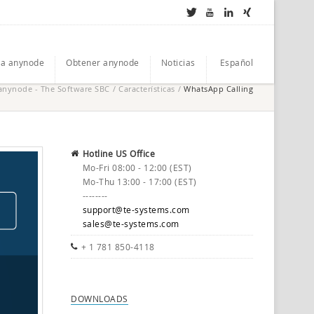
a anynode
Obtener anynode
Noticias
Español
anynode - The Software SBC
/
Características
/
WhatsApp Calling
Hotline US Office
Mo-Fri 08:00 - 12:00 (EST)
Mo-Thu 13:00 - 17:00 (EST)
--------
support@te-systems.com
sales@te-systems.com
+ 1 781 850-4118
DOWNLOADS