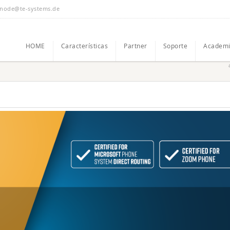
node@te-systems.de
HOME
Características
Partner
Soporte
Academi