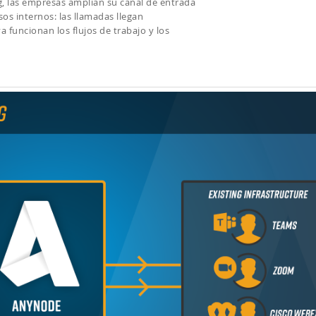
, las empresas amplían su canal de entrada
sos internos: las llamadas llegan
funcionan los flujos de trabajo y los