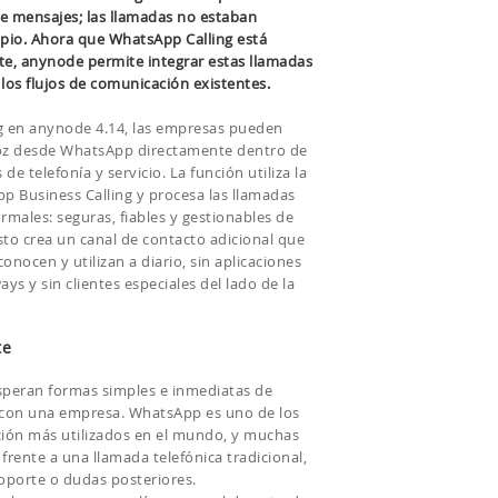
 mensajes; las llamadas no estaban
ipio. Ahora que WhatsApp Calling está
te, anynode permite integrar estas llamadas
 los flujos de comunicación existentes.
 en anynode 4.14, las empresas pueden
voz desde WhatsApp directamente dentro de
de telefonía y servicio. La función utiliza la
pp Business Calling y procesa las llamadas
males: seguras, fiables y gestionables de
sto crea un canal de contacto adicional que
nocen y utilizan a diario, sin aplicaciones
ays y sin clientes especiales del lado de la
te
esperan formas simples e inmediatas de
 con una empresa. WhatsApp es uno de los
ión más utilizados en el mundo, y muchas
 frente a una llamada telefónica tradicional,
oporte o dudas posteriores.