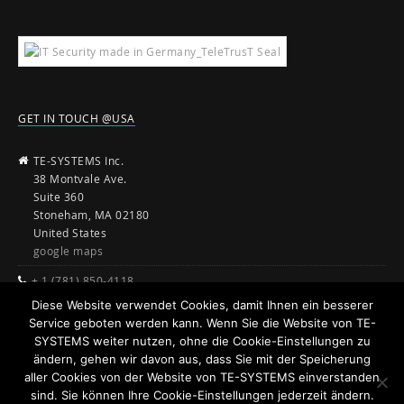
GET IN TOUCH @USA
TE-SYSTEMS Inc.
38 Montvale Ave.
Suite 360
Stoneham, MA 02180
United States
google maps
+ 1 (781) 850-4118
Diese Website verwendet Cookies, damit Ihnen ein besserer
sales@te-systems.com
Service geboten werden kann. Wenn Sie die Website von TE-
www.te-systems.com
SYSTEMS weiter nutzen, ohne die Cookie-Einstellungen zu
ändern, gehen wir davon aus, dass Sie mit der Speicherung
aller Cookies von der Website von TE-SYSTEMS einverstanden
sind. Sie können Ihre Cookie-Einstellungen jederzeit ändern.