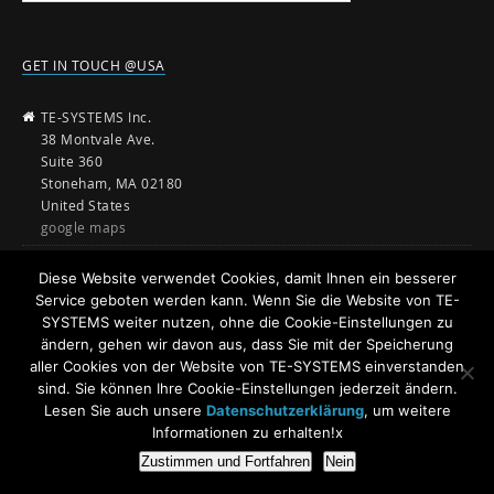
GET IN TOUCH @USA
TE-SYSTEMS Inc.
38 Montvale Ave.
Suite 360
Stoneham, MA 02180
United States
google maps
+ 1 (781) 850-4118
Diese Website verwendet Cookies, damit Ihnen ein besserer
Service geboten werden kann. Wenn Sie die Website von TE-
sales@te-systems.com
SYSTEMS weiter nutzen, ohne die Cookie-Einstellungen zu
www.te-systems.com
ändern, gehen wir davon aus, dass Sie mit der Speicherung
aller Cookies von der Website von TE-SYSTEMS einverstanden
sind. Sie können Ihre Cookie-Einstellungen jederzeit ändern.
Lesen Sie auch unsere
Datenschutzerklärung
, um weitere
Informationen zu erhalten!x
Zustimmen und Fortfahren
Nein
© 2026
anynode - The Software SBC
Powered by
TE-SYSTEMS