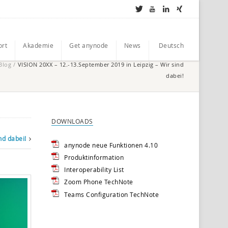
ort
Akademie
Get anynode
News
Deutsch
Blog
/
VISION 20XX – 12.-13.September 2019 in Leipzig – Wir sind
dabei!
DOWNLOADS
nd dabei!
anynode neue Funktionen 4.10
Produktinformation
Interoperability List
Zoom Phone TechNote
Teams Configuration TechNote