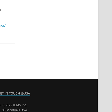
e
0xx/
.
ET IN TOUCH @USA
TE-SYSTEMS Inc.
38 Montvale Ave.