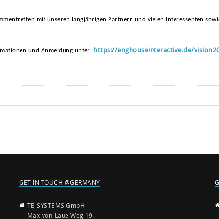
ammentreffen mit unseren langjährigen Partnern und vielen Interessenten sowi
https://enghouseinteractive.de/vision2
nformationen und Anmeldung unter
GET IN TOUCH @GERMANY
G
TE-SYSTEMS GmbH
Max-von-Laue Weg 19