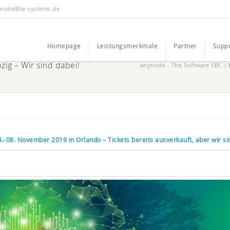
node@te-systems.de
Homepage
Leistungsmerkmale
Partner
Supp
ig – Wir sind dabei!
anynode - The Software SBC
/
4.-08. November 2019 in Orlando – Tickets bereits ausverkauft, aber wir si