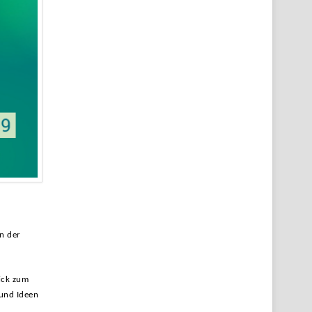
n der
lick zum
 und Ideen