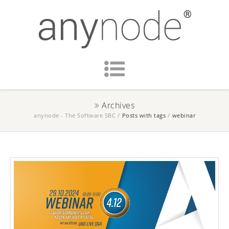
Archives
anynode - The Software SBC
/
Posts with tags
/
webinar