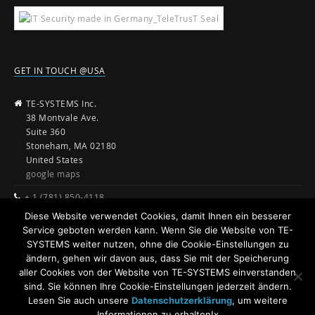
GET IN TOUCH @USA
TE-SYSTEMS Inc.
38 Montvale Ave.
Suite 360
Stoneham, MA 02180
United States
google maps
+ 1 (781) 850-4118
Diese Website verwendet Cookies, damit Ihnen ein besserer
sales@te-systems.com
Service geboten werden kann. Wenn Sie die Website von TE-
www.te-systems.com
SYSTEMS weiter nutzen, ohne die Cookie-Einstellungen zu
ändern, gehen wir davon aus, dass Sie mit der Speicherung
aller Cookies von der Website von TE-SYSTEMS einverstanden
sind. Sie können Ihre Cookie-Einstellungen jederzeit ändern.
Lesen Sie auch unsere
Datenschutzerklärung
, um weitere
Informationen zu erhalten!x