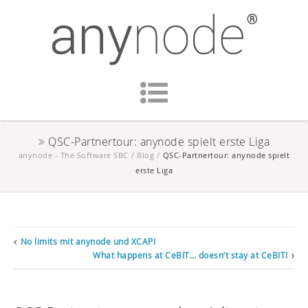
QSC-Partnertour: anynode spielt erste Liga
anynode - The Software SBC
/
Blog
/
QSC-Partnertour: anynode spielt
erste Liga
No limits mit anynode und XCAPI
What happens at CeBIT… doesn’t stay at CeBIT!