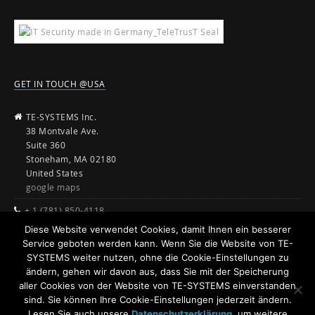
GET IN TOUCH @USA
TE-SYSTEMS Inc.
38 Montvale Ave.
Suite 360
Stoneham, MA 02180
United States
google maps
+ 1 (781) 850-4118
Diese Website verwendet Cookies, damit Ihnen ein besserer
sales@te-systems.com
Service geboten werden kann. Wenn Sie die Website von TE-
www.te-systems.com
SYSTEMS weiter nutzen, ohne die Cookie-Einstellungen zu
ändern, gehen wir davon aus, dass Sie mit der Speicherung
aller Cookies von der Website von TE-SYSTEMS einverstanden
sind. Sie können Ihre Cookie-Einstellungen jederzeit ändern.
Lesen Sie auch unsere
Datenschutzerklärung
, um weitere