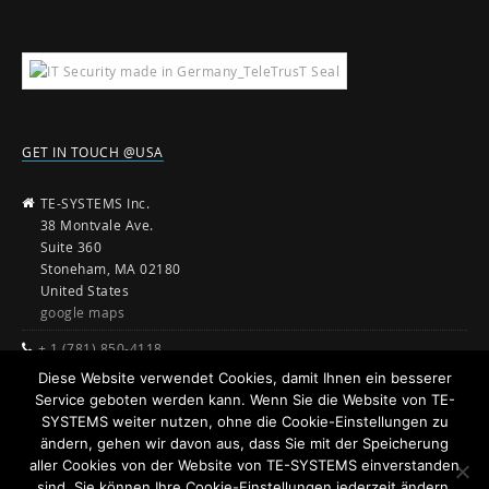
GET IN TOUCH @USA
TE-SYSTEMS Inc.
38 Montvale Ave.
Suite 360
Stoneham, MA 02180
United States
google maps
+ 1 (781) 850-4118
Diese Website verwendet Cookies, damit Ihnen ein besserer
sales@te-systems.com
Service geboten werden kann. Wenn Sie die Website von TE-
www.te-systems.com
SYSTEMS weiter nutzen, ohne die Cookie-Einstellungen zu
ändern, gehen wir davon aus, dass Sie mit der Speicherung
aller Cookies von der Website von TE-SYSTEMS einverstanden
sind. Sie können Ihre Cookie-Einstellungen jederzeit ändern.