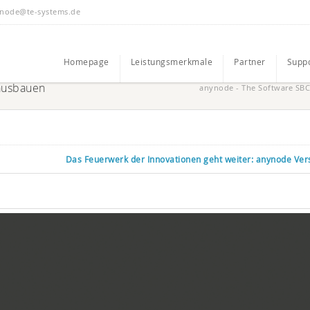
node@te-systems.de
Homepage
Leistungsmerkmale
Partner
Supp
ausbauen
anynode - The Software SBC
Das Feuerwerk der Innovationen geht weiter: anynode Ver