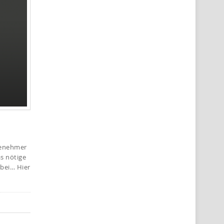
ngenehmer
s nötige
rbei… Hier