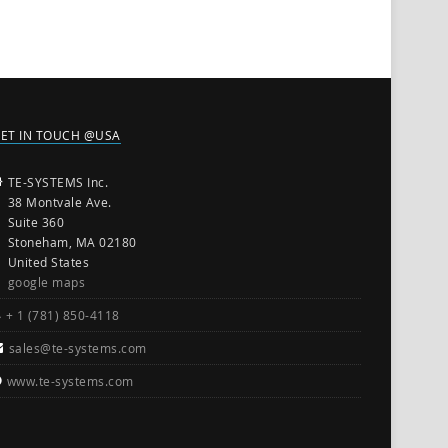
ET IN TOUCH @USA
TE-SYSTEMS Inc.
38 Montvale Ave.
Suite 360
Stoneham, MA 02180
United States
google maps
+ 1 (781) 850-4118
sales@te-systems.com
www.te-systems.com