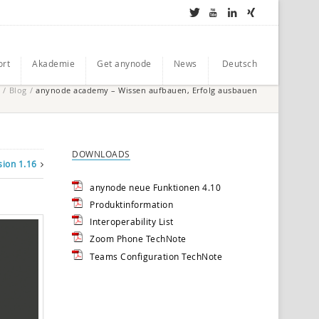
ort
Akademie
Get anynode
News
Deutsch
/
Blog
/
anynode academy – Wissen aufbauen, Erfolg ausbauen
DOWNLOADS
sion 1.16
anynode neue Funktionen 4.10
Produktinformation
Interoperability List
Zoom Phone TechNote
Teams Configuration TechNote