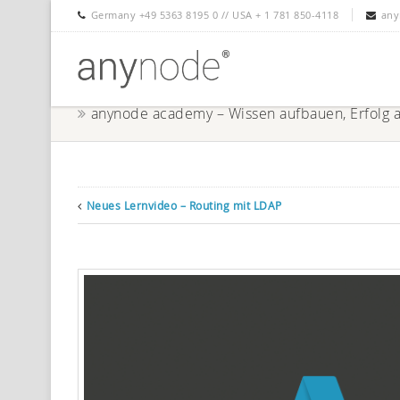
Germany +49 5363 8195 0 // USA + 1 781 850-4118
any
anynode academy – Wissen aufbauen, Erfolg 
Neues Lernvideo – Routing mit LDAP