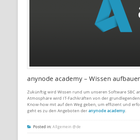
anynode academy – Wissen aufbauen
Zukünftig wird Wissen rund um unseren Software SBC a
Atmosphäre wird IT-Fachkräften von der grundlegenden
Know-how mit auf den Weg geben, um effizient und erfol
geht es zu den Angeboten der
anynode academy
.
Posted in:
Allgemein @de