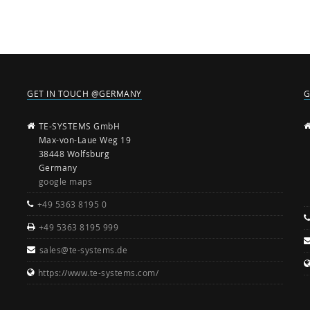
GET IN TOUCH @GERMANY
G
TE-SYSTEMS GmbH
Max-von-Laue Weg 19
38448 Wolfsburg
Germany
google maps
+49 5363 8195 0
+49 5363 8195 999
sales@te-systems.de
https://www.te-systems.com/